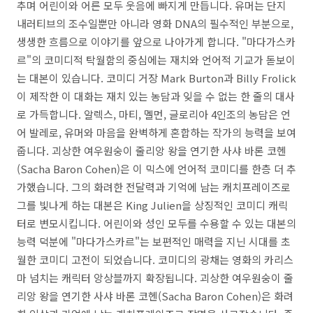
추며 어린이와 어른 모두 웃음에 빠지게 만듭니다. 유머는 단지
내러티브의 조수일뿐만 아니라 영화 DNA의 필수적인 부분으로,
생생한 흐름으로 이야기를 앞으로 나아가게 합니다. "마다가스카
르"의 코미디적 탁월함의 중심에는 재치와 언어적 기교가 돋보이
는 대본이 있습니다. 코미디 거장 Mark Burton과 Billy Frolick
이 제작한 이 대화는 재치 있는 농담과 잊을 수 없는 한 줄의 대사
로 가득합니다. 알렉스, 마티, 멜먼, 글로리아 4인조의 농담은 언
어 발레로, 유머와 마음을 완벽하게 혼합하는 작가의 능력을 보여
줍니다. 괴상한 여우원숭이 줄리앙 왕을 연기한 사샤 바론 코헨
(Sacha Baron Cohen)은 이 믹스에 언어적 코미디를 한층 더 추
가했습니다. 그의 화려한 전달력과 기억에 남는 캐치프레이즈로
그를 빛나게 하는 대본은 King Julien을 상징적인 코미디 캐릭
터로 변모시킵니다. 어린이와 성인 모두를 수용할 수 있는 대본의
능력 덕분에 "마다가스카르"는 보편적인 매력을 지닌 시대를 초
월한 코미디 고전이 되었습니다. 코미디의 광채는 영화의 카리스
마 넘치는 캐릭터 앙상블까지 확장됩니다. 괴상한 여우원숭이 줄
리앙 왕을 연기한 사샤 바론 코헨(Sacha Baron Cohen)은 화려