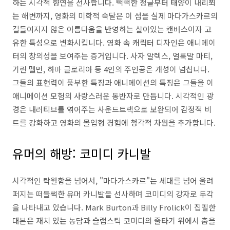
하는 시각적 향연을 선사합니다. 빽빽한 정글부터 태양이 내리쬐
는 해변까지, 영화의 미학적 숙달은 이 섬을 실제 마다가스카르의
길들여지지 않은 아름다움을 반영하는 살아있는 캔버스이자 고
유한 특성으로 변화시킵니다. 영화 속 캐릭터 디자인은 애니메이
터의 창의성을 보여주는 증거입니다. 사자 알렉스, 얼룩말 마티,
기린 멜먼, 하마 글로리아 등 4인의 주인공은 개성이 넘칩니다.
그들의 표현력이 풍부한 특징과 애니메이션의 특징은 그들을 이
애니메이션 모험의 사랑스러운 동반자로 만듭니다. 시각적인 광
경은 내러티브를 엮어주는 사운드트랙으로 보완되어 감정적 비
트를 강화하고 영화의 몰입형 경험에 청각적 차원을 추가합니다.
유머의 해방: 코미디 카니발
시각적인 탁월함을 넘어서, "마다가스카르"는 세대를 넘어 울려
퍼지는 떠들썩한 유머 카니발을 선사하며 코미디의 강자로 두각
을 나타내고 있습니다. Mark Burton과 Billy Frolick이 집필한
대본은 재치 있는 농담과 슬랩스틱 코미디의 줄타기 위에서 춤을