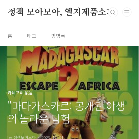
본문 바로가기
정책 모아모아, 엘지제품소개
홈
태그
방명록
카테고리 없음
"마다가스카르: 공개된 야생
의 놀라운 탐험
by 정책모아모아
2023. 11. 21.